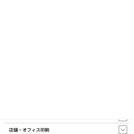
2026/03/19
はんこ屋さん21からのお知らせ
個人用印鑑の印材（素材）の選び方｜実印・銀行印・認印におす
すめは？
2026/03/09
はんこ屋さん21からのお知らせ
電子印鑑の使い方は？メリットやデメリットも解説
はんこ屋さん21からのお知らせ一覧 ≫
トップページ
店舗・アクセス
取扱商品・サービス
印鑑・はんこ
店舗・オフィス印刷