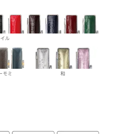
ダイル
ーモミ
和