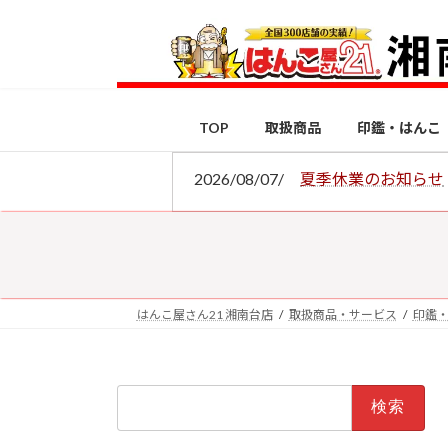
コ
ナ
ン
ビ
テ
ゲ
ン
ー
ツ
シ
TOP
取扱商品
印鑑・はんこ
へ
ョ
ス
ン
2026/08/07/
夏季休業のお知らせ
キ
に
ッ
移
プ
動
はんこ屋さん21 湘南台店
取扱商品・サービス
印鑑
検
索: