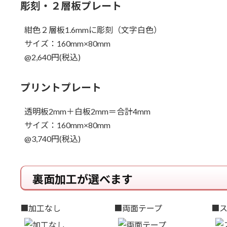
彫刻・２層板プレート
紺色２層板1.6mmに彫刻（文字白色）
サイズ：160mm×80mm
@2,640円(税込)
プリントプレート
透明板2mm＋白板2mm＝合計4mm
サイズ：160mm×80mm
@3,740円(税込)
裏面加工が選べます
■加工なし
■両面テープ
■ス