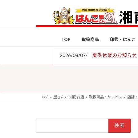
コ
ナ
ン
ビ
テ
ゲ
ン
ー
ツ
シ
TOP
取扱商品
印鑑・はんこ
へ
ョ
ス
ン
2026/08/07/
夏季休業のお知らせ
キ
に
ッ
移
プ
動
はんこ屋さん21 湘南台店
取扱商品・サービス
店舗
検
索: