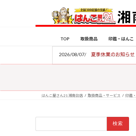
コ
ナ
ン
ビ
テ
ゲ
ン
ー
ツ
シ
TOP
取扱商品
印鑑・はんこ
へ
ョ
ス
ン
2026/08/07/
夏季休業のお知らせ
キ
に
ッ
移
プ
動
はんこ屋さん21 湘南台店
取扱商品・サービス
印鑑
検
索: