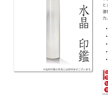
と
潜
力