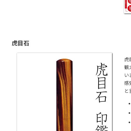
虎目石
虎
観
い
感
と