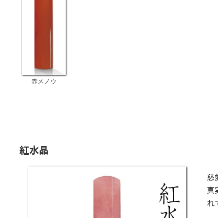
赤メノウ
紅水晶
慈
真
れ