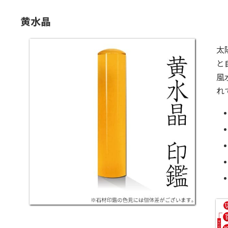
黄水晶
太
と
風
れ